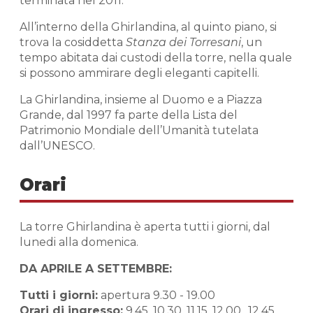
terminata nel 2011.
All’interno della Ghirlandina, al quinto piano, si
trova la cosiddetta
Stanza dei Torresani
, un
tempo abitata dai custodi della torre, nella quale
si possono ammirare degli eleganti capitelli.
La Ghirlandina, insieme al Duomo e a Piazza
Grande, dal 1997 fa parte della Lista del
Patrimonio Mondiale dell’Umanità tutelata
dall’UNESCO.
Orari
La torre Ghirlandina è aperta tutti i giorni, dal
lunedi alla domenica.
DA APRILE A SETTEMBRE:
Tutti i giorni:
apertura 9.30 - 19.00
Orari di ingresso:
9.45, 10.30, 11.15, 12.00., 12.45,