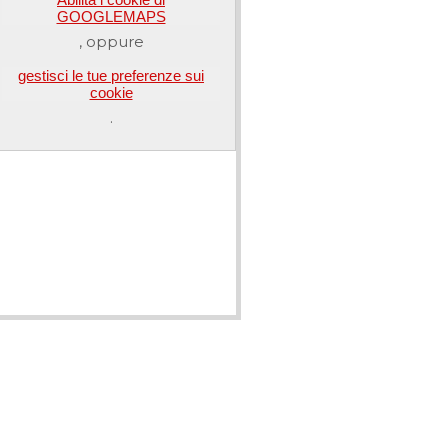
GOOGLEMAPS
, oppure
gestisci le tue preferenze sui
cookie
.