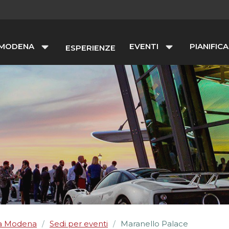
 MODENA
EVENTI
PIANIFICA
ESPERIENZE
 a Modena
Sedi per eventi
Maranello Palace
/
/