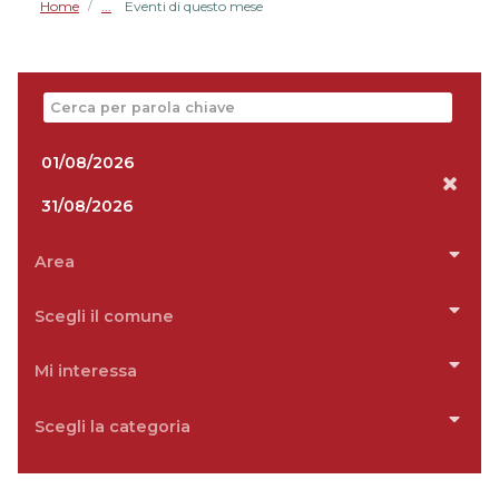
Home
Eventi di questo mese
/
Navigate
forward
Navigate
to
backward
interact
Area
to
with
interact
the
Scegli il comune
with
calendar
the
and
calendar
Mi interessa
select
and
a
select
date.
Scegli la categoria
a
Press
date.
the
Press
question