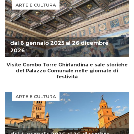
the
mark
ARTE E CULTURA
question
key
mark
to
key
get
to
the
get
keyboard
the
shortcuts
dal
6 gennaio 2025
al
26 dicembre
keyboard
for
shortcuts
changing
2026
for
dates.
changing
Visite Combo Torre Ghirlandina e sale storiche
dates.
del Palazzo Comunale nelle giornate di
festività
ARTE E CULTURA