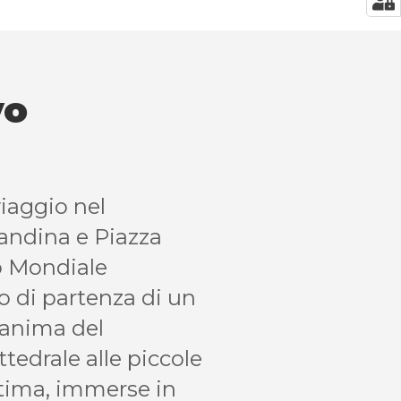
vo
iaggio nel
landina e Piazza
o Mondiale
o di partenza di un
l'anima del
tedrale alle piccole
intima, immerse in