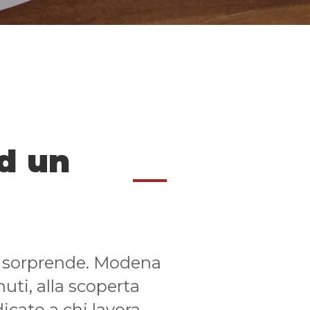
d un
he sorprende. Modena
uti, alla scoperta
icato a chi lavora