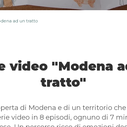
dena ad un tratto
ie video "Modena a
tratto"
coperta di Modena e di un territorio c
rie video in 8 episodi, ognuno di 7 min
ese. Un percorso ricco di emozioni ded