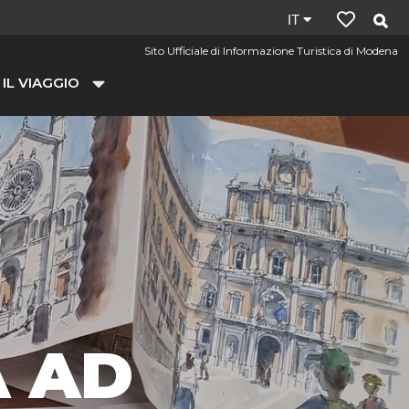
Lingua
IT
del
Sito Ufficiale di Informazione Turistica di Modena
sito:
 IL VIAGGIO
it
 AD