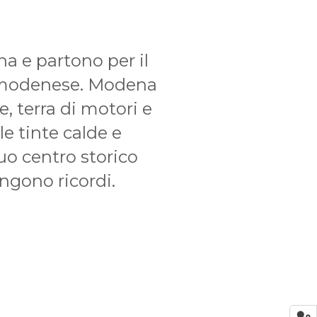
a e partono per il
io modenese. Modena
e, terra di motori e
e tinte calde e
suo centro storico
ingono ricordi.