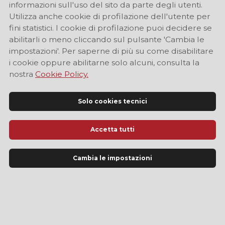
informazioni sull'uso del sito da parte degli utenti.
Utilizza anche cookie di profilazione dell'utente per
ARTE E CULTURA
fini statistici. I cookie di profilazione puoi decidere se
abilitarli o meno cliccando sul pulsante 'Cambia le
impostazioni'. Per saperne di più su come disabilitare
i cookie oppure abilitarne solo alcuni, consulta la
nostra
Cookie Policy.
Solo cookies tecnici
Xilografie e altra grafica
Accetta tutti
fino al 10 gennaio 2027
Cambia le impostazioni
Carpi
ARTE E CULTURA