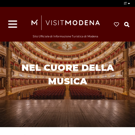
IT
d
s
i
Sito Ufficiale di Informazione Turistica di Modena
NEL CUORE DELLA
MUSICA