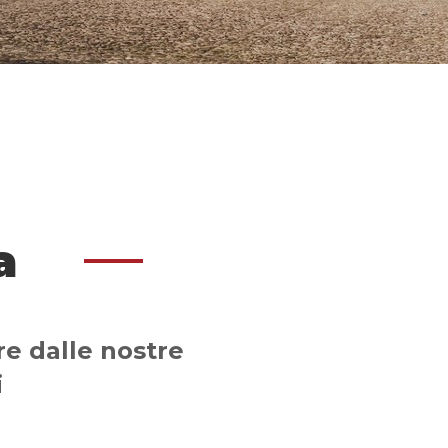
a
are dalle nostre
i