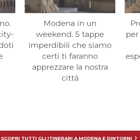
no.
Modena in un
Pr
ity-
weekend. 5 tappe
per
doti
imperdibili che siamo
e
certi ti faranno
esp
apprezzare la nostra
città
SCOPRI TUTTI GLI ITINERARI A MODENA E DINTORNI