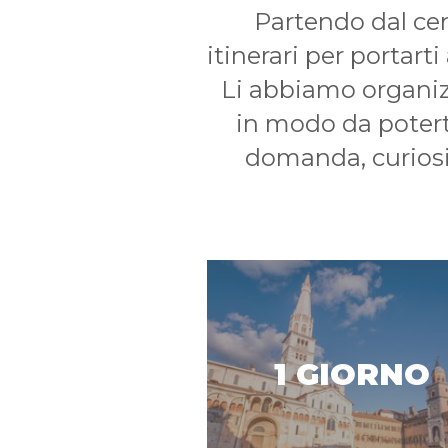
Partendo dal cen
itinerari per portarti
Li abbiamo organizz
in modo da poterti
domanda, curiosit
1 GIORNO