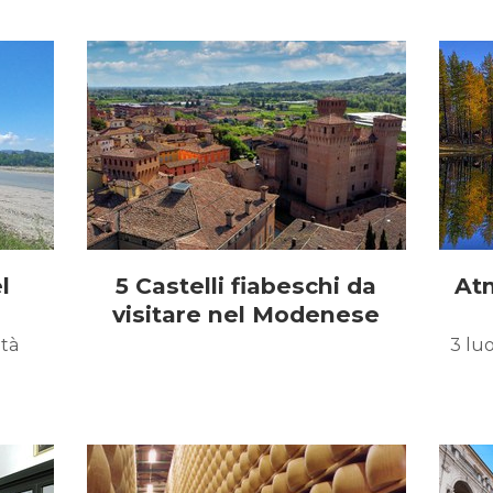
l
5 Castelli fiabeschi da
At
visitare nel Modenese
ità
3 lu