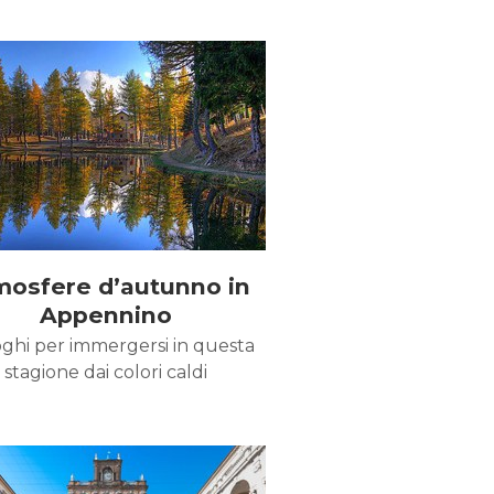
mosfere d’autunno in
Appennino
oghi per immergersi in questa
stagione dai colori caldi