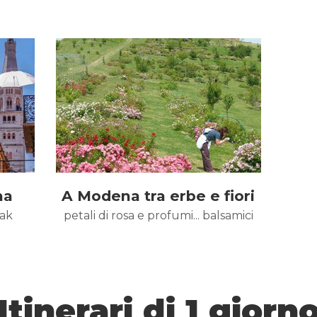
na
A Modena tra erbe e fiori
eak
petali di rosa e profumi... balsamici
Itinerari di 1 giorn