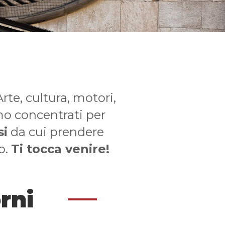
Arte, cultura, motori,
amo concentrati per
si
da cui prendere
o.
Ti tocca venire!
orni