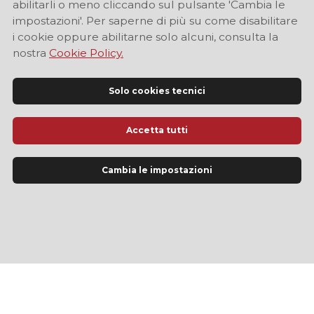
abilitarli o meno cliccando sul pulsante 'Cambia le
impostazioni'. Per saperne di più su come disabilitare
i cookie oppure abilitarne solo alcuni, consulta la
nostra
Cookie Policy.
Solo cookies tecnici
Accetta tutti
Cambia le impostazioni
Sito Ufficiale di Informazione Turistica di Modena
LINGUA
IT