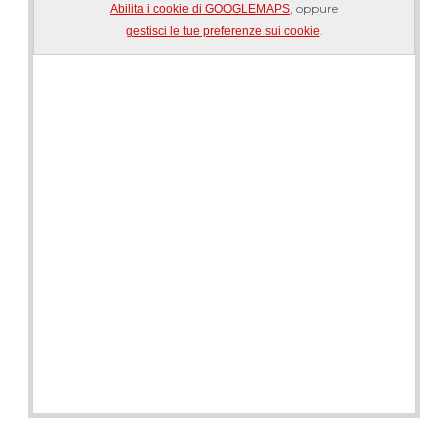
, oppure
Abilita i cookie di GOOGLEMAPS
.
gestisci le tue preferenze sui cookie