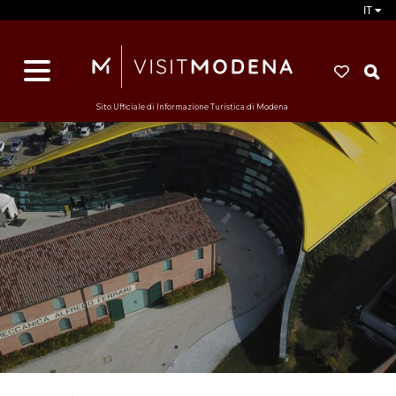
IT
d
s
i
Sito Ufficiale di Informazione Turistica di Modena