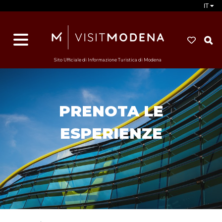
IT
d
s
i
Sito Ufficiale di Informazione Turistica di Modena
PRENOTA LE
ESPERIENZE