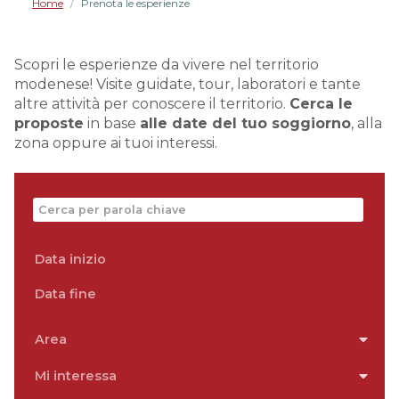
Home
Prenota le esperienze
/
Scopri le esperienze da vivere nel territorio
modenese! Visite guidate, tour, laboratori e tante
altre attività per conoscere il territorio.
Cerca le
proposte
in base
alle date del tuo soggiorno
, alla
zona oppure ai tuoi interessi.
Navigate
forward
Navigate
to
backward
interact
Area
to
with
interact
the
Mi interessa
with
calendar