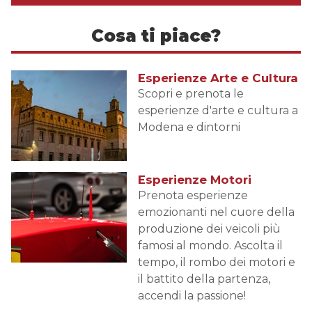
the
and
calendar
select
Cosa ti piace?
and
a
select
date.
a
Press
date.
Esperienze Arte e Cultura
the
Press
question
Scopri e prenota le
the
mark
esperienze d'arte e cultura a
question
key
Modena e dintorni
mark
to
key
get
to
the
get
keyboard
Esperienze Motori
the
shortcuts
Prenota esperienze
keyboard
for
emozionanti nel cuore della
shortcuts
changing
produzione dei veicoli più
for
dates.
changing
famosi al mondo. Ascolta il
dates.
tempo, il rombo dei motori e
il battito della partenza,
accendi la passione!