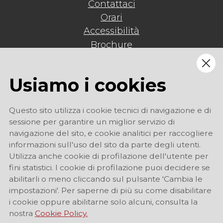
Contattaci
Orari
Accessibilità
Brochure
Mappa del sito
Privacy
Usiamo i cookies
Regolamento
Questo sito utilizza i cookie tecnici di navigazione e di
sessione per garantire un miglior servizio di
navigazione del sito, e cookie analitici per raccogliere
informazioni sull'uso del sito da parte degli utenti.
Utilizza anche cookie di profilazione dell'utente per
fini statistici. I cookie di profilazione puoi decidere se
abilitarli o meno cliccando sul pulsante 'Cambia le
impostazioni'. Per saperne di più su come disabilitare
i cookie oppure abilitarne solo alcuni, consulta la
nostra
Cookie Policy.