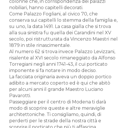
colonne che, in corrispondenza dei palazzi
nobiliari, hanno capitelli decorati.
Come Palazzo Fogliani, al civico 70, che
conserva sui capitelli lo stemma della famiglia e,
su uno, la data 1491. La casa gialla che si trova
alla sua sinistra fu quella dei Carandini nel XV
secolo, poi ristrutturata da Vincenzo Maestri nel
1879 in stile rinascimentale.
Al numero 62 si trova invece Palazzo Levizzani,
risalente al XVI secolo rimaneggiato da Alfonso
Torregiani negli anni 1741-43, il cui porticato
imponente si fa notare in modo deciso.
La facciata originaria aveva un doppio portico
adibito a mercato coperto ed è qui che abitò
per alcuni anni il grande Maestro Luciano
Pavarotti.
Passeggiare per il centro di Modena ti darà
modo di scoprire queste e altre meraviglie
architettoniche. Ti consigliamo, quindi, di
perderti per le strade della nostra città e
scoprire il porticato che più ti affascina.