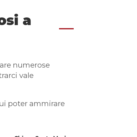
osi a
tare numerose
rarci vale
n cui poter ammirare