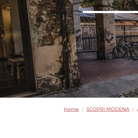
Home
SCOPRI MODENA
/
/