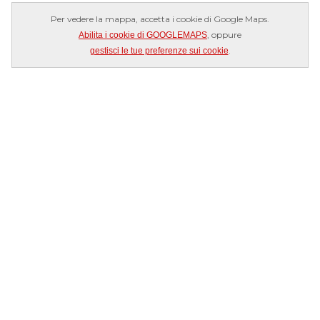
Per vedere la mappa, accetta i cookie di Google Maps.
, oppure
Abilita i cookie di GOOGLEMAPS
.
gestisci le tue preferenze sui cookie