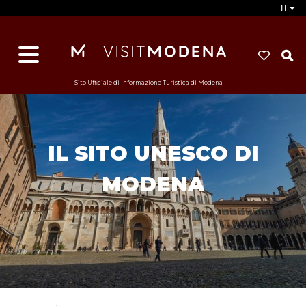
IT
d
s
i
Sito Ufficiale di Informazione Turistica di Modena
IL SITO UNESCO DI
MODENA