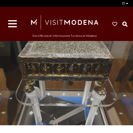
IT
d
s
i
Sito Ufficiale di Informazione Turistica di Modena