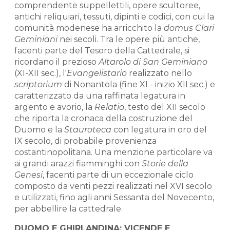
comprendente suppellettili, opere scultoree,
antichi reliquiari, tessuti, dipinti e codici, con cui la
comunità modenese ha arricchito la
domus Clari
Geminiani
nei secoli. Tra le opere più antiche,
facenti parte del Tesoro della Cattedrale, si
ricordano il prezioso
Altarolo di San Geminiano
(XI-XII sec.), l'
Evangelistario
realizzato nello
scriptorium
di Nonantola (fine XI - inizio XII sec.) e
caratterizzato da una raffinata legatura in
argento e avorio, la
Relatio
, testo del XII secolo
che riporta la cronaca della costruzione del
Duomo e la
Stauroteca
con legatura in oro del
IX secolo, di probabile provenienza
costantinopolitana. Una menzione particolare va
ai grandi arazzi fiamminghi con
Storie della
Genesi
, facenti parte di un eccezionale ciclo
composto da venti pezzi realizzati nel XVI secolo
e utilizzati, fino agli anni Sessanta del Novecento,
per abbellire la cattedrale.
DUOMO E GHIRLANDINA: VICENDE E