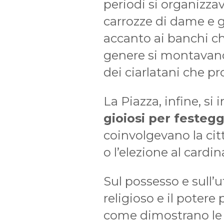
periodi si organizzav
carrozze di dame e ge
accanto ai banchi c
genere si montavano
dei ciarlatani che p
La Piazza, infine, s
gioiosi per festeg
coinvolgevano la citt
o l’elezione al cardin
Sul possesso e sull’ut
religioso e il potere
come dimostrano le v