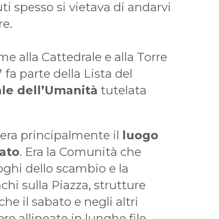
ti spesso si vietava di andarvi
re.
e alla Cattedrale e alla Torre
 fa parte della Lista del
le dell’Umanità
tutelata
 era principalmente il
luogo
ato
. Era la Comunità che
oghi dello scambio e la
hi sulla Piazza, strutture
he il sabato e negli altri
re allineate in lunghe file