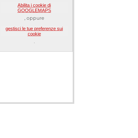
Abilita i cookie di
GOOGLEMAPS
, oppure
gestisci le tue preferenze sui
cookie
.