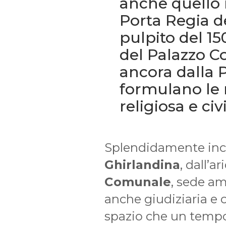
anche quello r
Porta Regia d
pulpito del 15
del Palazzo C
ancora dalla P
formulano le r
religiosa e civ
Splendidamente inco
Ghirlandina
, dall’a
Comunale
, sede am
anche giudiziaria e 
spazio che un tempo 