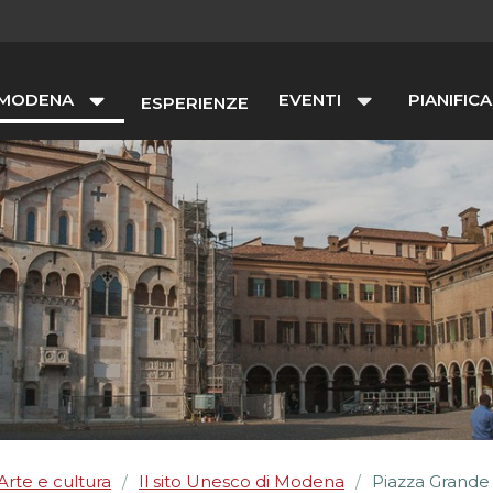
 MODENA
EVENTI
PIANIFICA
ESPERIENZE
Arte e cultura
Il sito Unesco di Modena
Piazza Grande
/
/