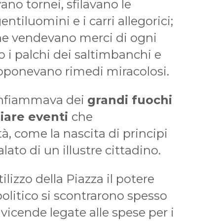
ano tornei, sfilavano le
ntiluomini e i carri allegorici;
he vendevano merci di ogni
 i palchi dei saltimbanchi e
roponevano rimedi miracolosi.
i infiammava dei
grandi fuochi
giare eventi
che
à, come la nascita di principi
alato di un illustre cittadino.
ilizzo della Piazza il potere
 politico si scontrarono spesso
icende legate alle spese per i