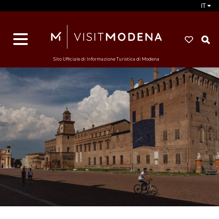
IT
d
s
i
Sito Ufficiale di Informazione Turistica di Modena