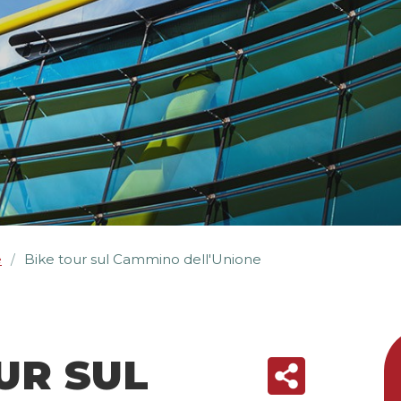
e
Bike tour sul Cammino dell'Unione
/
UR SUL