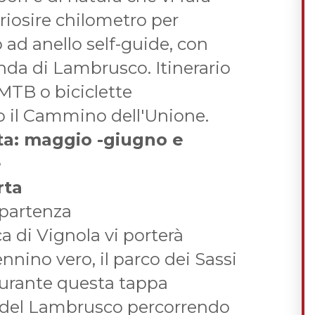
riosire chilometro per
 ad anello self-guide, con
enda di Lambrusco. Itinerario
MTB o biciclette
to il Cammino dell'Unione.
ta: maggio -giugno e
e
erta
 partenza
 di Vignola vi porterà
ennino vero, il parco dei Sassi
urante questa tappa
ra del Lambrusco percorrendo