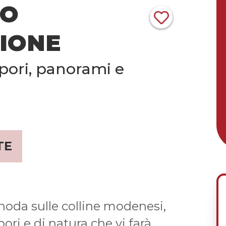
NO
NIONE
apori, panorami e
TE
noda sulle colline modenesi,
pori e di natura che vi farà