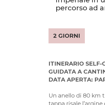
percorso ad a
2 GIORNI
ITINERARIO SELF-
GUIDATA A CANTI
DATA APERTA: PA
Un anello di 80 km tr
tappa risale l’argin