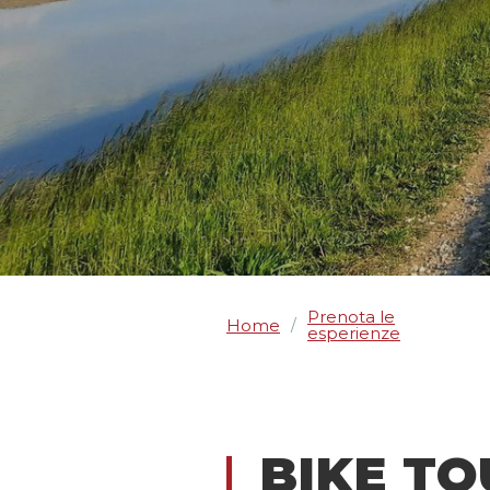
Prenota le
Home
/
esperienze
BIKE TO