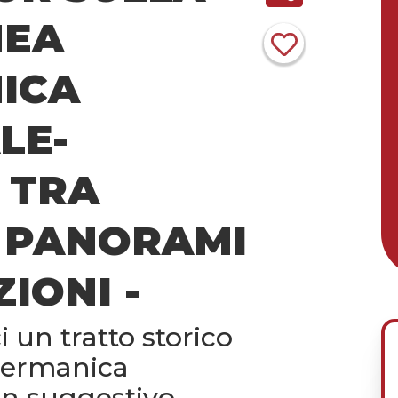
MEA
ICA
LE-
 TRA
, PANORAMI
IONI -
i un tratto storico
 Germanica
un suggestivo