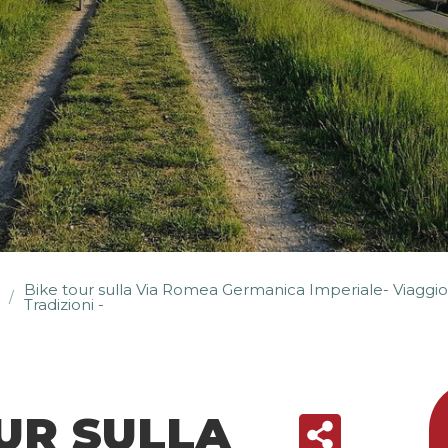
Bike tour sulla Via Romea Germanica Imperiale- Viaggio
/
Tradizioni -
UR SULLA