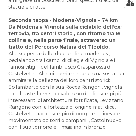
all’inglese tra boschetti, prati, specchi d’acqua,
statue e grotte.
Seconda tappa - Modena-Vignola - 74 km
Da Modena a Vignola sulla ciclabile dell’ex-
ferrovia, tra centri storici, con ritorno tra le
colline e, nella parte finale, attraverso un
tratto del Percorso Natura del Tiepido.
Alla scoperta delle dolci colline modenesi,
pedalando tra i campi di ciliegie di Vignola e i
famosi vitigni del lambrusco Grasparossa di
Castelvetro. Alcuni paesi meritano una sosta per
ammirare la bellezza dei loro centri storici:
Spilamberto con la sua Rocca Rangoni, Vignola
con il castello medioevale uno degli esempi più
interessanti di architettura fortificata, Levizzano
Rangone con la fortezza di origine matildica,
Castelvetro raro esempio di borgo medioevale
movimentato da torri e campanili, Castelnuovo
con il suo torrione e il maialino in bronzo.