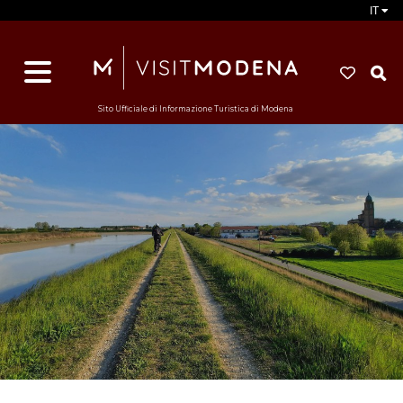
IT
d
s
i
Sito Ufficiale di Informazione Turistica di Modena