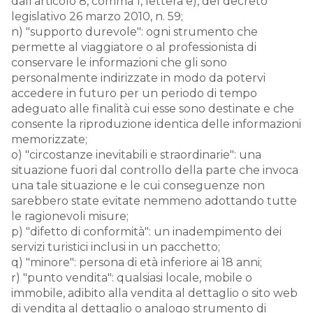
dall'articolo 8, comma 1, lettera e), del decreto
legislativo 26 marzo 2010, n. 59;
n) "supporto durevole": ogni strumento che
permette al viaggiatore o al professionista di
conservare le informazioni che gli sono
personalmente indirizzate in modo da potervi
accedere in futuro per un periodo di tempo
adeguato alle finalità cui esse sono destinate e che
consente la riproduzione identica delle informazioni
memorizzate;
o) "circostanze inevitabili e straordinarie": una
situazione fuori dal controllo della parte che invoca
una tale situazione e le cui conseguenze non
sarebbero state evitate nemmeno adottando tutte
le ragionevoli misure;
p) "difetto di conformità": un inadempimento dei
servizi turistici inclusi in un pacchetto;
q) "minore": persona di età inferiore ai 18 anni;
r) "punto vendita": qualsiasi locale, mobile o
immobile, adibito alla vendita al dettaglio o sito web
di vendita al dettaglio o analogo strumento di