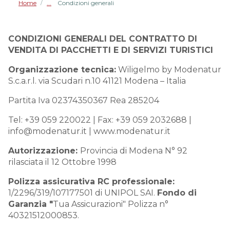
Home
Condizioni generali
/
CONDIZIONI GENERALI DEL CONTRATTO DI
VENDITA DI PACCHETTI E DI SERVIZI TURISTICI
Organizzazione tecnica:
Wiligelmo by Modenatur
S.c.a.r.l. via Scudari n.10 41121 Modena – Italia
Partita Iva 02374350367 Rea 285204
Tel: +39 059 220022 | Fax: +39 059 2032688 |
info@modenatur.it | www.modenatur.it
Autorizzazione:
Provincia di Modena N° 92
rilasciata il 12 Ottobre 1998
Polizza assicurativa RC professionale:
1/2296/319/107177501 di UNIPOL SAI.
Fondo di
Garanzia "
Tua Assicurazioni" Polizza n°
40321512000853.