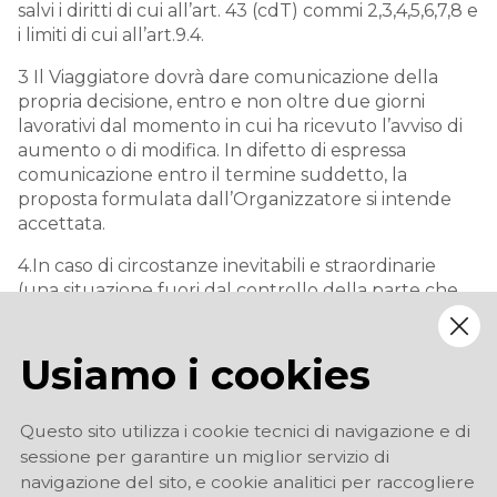
salvi i diritti di cui all’art. 43 (cdT) commi 2,3,4,5,6,7,8 e
i limiti di cui all’art.9.4.
3 Il Viaggiatore dovrà dare comunicazione della
propria decisione, entro e non oltre due giorni
lavorativi dal momento in cui ha ricevuto l’avviso di
aumento o di modifica. In difetto di espressa
comunicazione entro il termine suddetto, la
proposta formulata dall’Organizzatore si intende
accettata.
4.In caso di circostanze inevitabili e straordinarie
(una situazione fuori dal controllo della parte che
invoca una tale situazione e le cui conseguenze
non sarebbero state evitate nemmeno adottando
Usiamo i cookies
tutte le ragionevoli misure) verificatesi nel luogo di
destinazione o nelle sue immediate vicinanze e che
hanno un’incidenza sostanziale sull’esecuzione del
Questo sito utilizza i cookie tecnici di navigazione e di
pacchetto o sul trasporto di passeggeri verso la
sessione per garantire un miglior servizio di
destinazione, il viaggiatore ha diritto di recedere dal
navigazione del sito, e cookie analitici per raccogliere
contratto, prima dell’inizio del pacchetto, senza