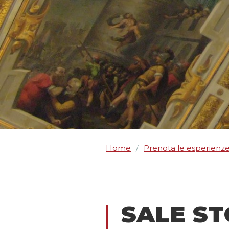
Home
Prenota le esperienz
/
SALE ST