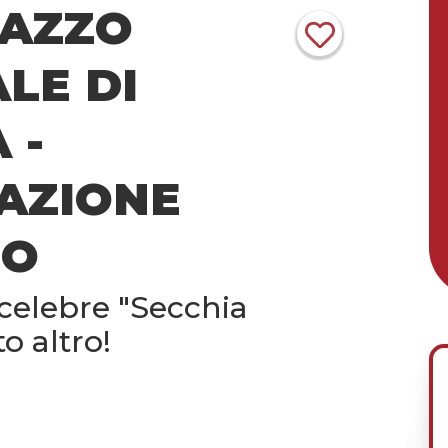
LAZZO
LE DI
 -
AZIONE
SO
 celebre "Secchia
o altro!