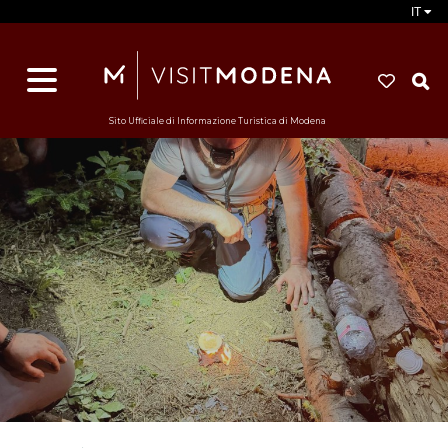
IT
d
s
i
Sito Ufficiale di Informazione Turistica di Modena