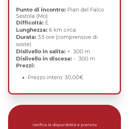
Punto di incontro:
Pian del Falco
Sestola (Mo)
Difficoltà:
E
Lunghezza:
6 km circa
Durata:
3.5 ore (comprensive di
soste)
Dislivello in salita:
+ 300 m
Dislivello in discesa:
- 300 m
Prezzi:
Prezzo intero: 30,00€
Verifica la disponibilità e prenota