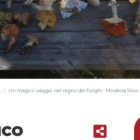
e
Un magico viaggio nel regno dei funghi - Modena Slow
/
ICO