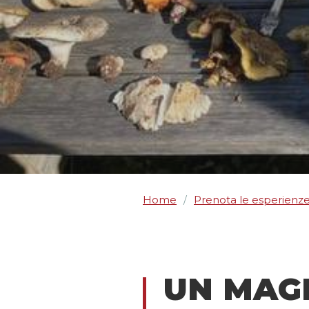
Home
Prenota le esperienz
/
UN MAG