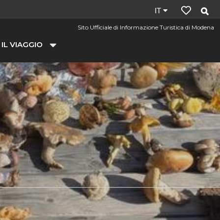
Lingua
IT
del
Sito Ufficiale di Informazione Turistica di Modena
sito:
 IL VIAGGIO
it