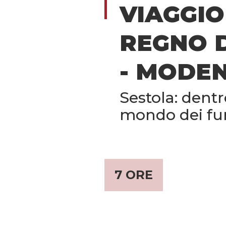
VIAGGIO
REGNO D
- MODE
Sestola: dentr
mondo dei fu
7 ORE