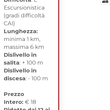
Escursionistica
(gradi difficoltà
CAI)
Lunghezza:
minima 1 km,
massima 6 km
Dislivello in
salita
: + 100 m
Dislivello in
discesa
: - 100 m
Prezzo
Intero:
€ 18
Ridotto dai 12 ai