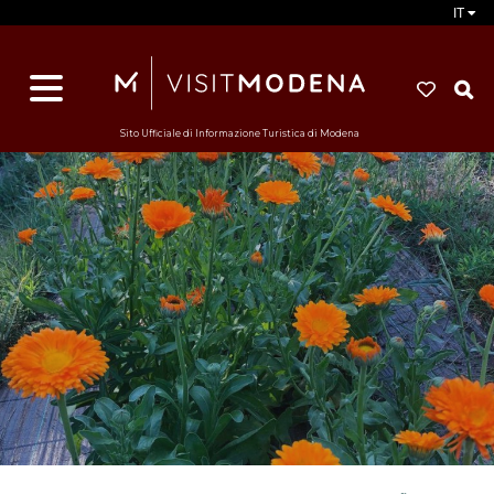
IT
d
s
i
Sito Ufficiale di Informazione Turistica di Modena