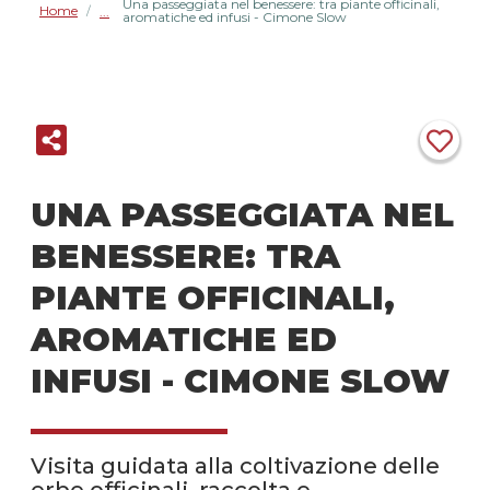
Una passeggiata nel benessere: tra piante officinali,
Home
/
aromatiche ed infusi - Cimone Slow
UNA PASSEGGIATA NEL
BENESSERE: TRA
PIANTE OFFICINALI,
AROMATICHE ED
INFUSI - CIMONE SLOW
Visita guidata alla coltivazione delle
erbe officinali, raccolta e