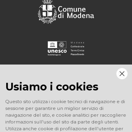
Usiamo i cookies
Questo sito utilizza i cookie tecnici di navigazione e di
sessione per garantire un miglior servizio di
navigazione del sito, e cookie analitici per raccogliere
informazioni sull'uso del sito da parte degli utenti.
Utilizza anche cookie di profilazione dell'utente per