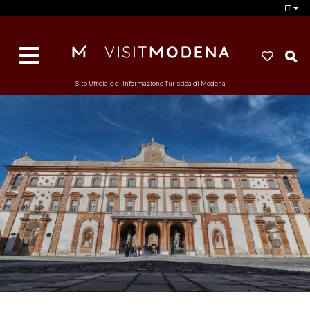
IT
d
s
i
Sito Ufficiale di Informazione Turistica di Modena