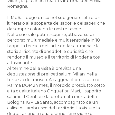
Villani, la più antica realtà salumiera dell’Emilia-
Romagna.
Il MuSa, luogo unico nel suo genere, offre un
itinerario alla scoperta dei sapori e dei saperi che
da sempre colorano le nostre tavole.
Nelle sue sale potrai scoprire, attraverso un
percorso multimediale e multisensoriale in 10
tappe, la tecnica dell'arte della salumeria e la
storia arricchita di aneddoti e curiosità che
rendono il museo e il territorio di Modena così
affascinante.
Al termine della visita è prevista una
degustazione di prelibati salumi Villani nella
terrazza del museo. Assaggerai il prosciutto di
Parma DOP 24 mesi, il morbido prosciutto cotto
alta qualità italiano Cinquefiori Maxi, il saporito
salame Il Gentile e la profumata mortadella
Bologna IGP La Santo, accompagnato da un
calice di Lambrusco del territorio. La visita e la
degustazione ti regaleranno l’emozione di