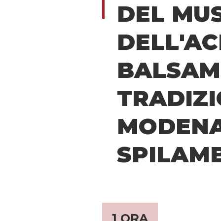
DEL MU
DELL'A
BALSAM
TRADIZI
MODENA
SPILAM
1 ORA