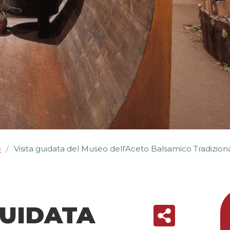
e
Visita guidata del Museo dell'Aceto Balsamico Tradizio
/
GUIDATA