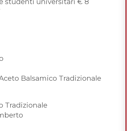
e studenti universitari € 8
7
eo
 Aceto Balsamico Tradizionale
 Tradizionale
lamberto