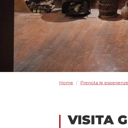
Home
Prenota le esperienz
/
VISITA 