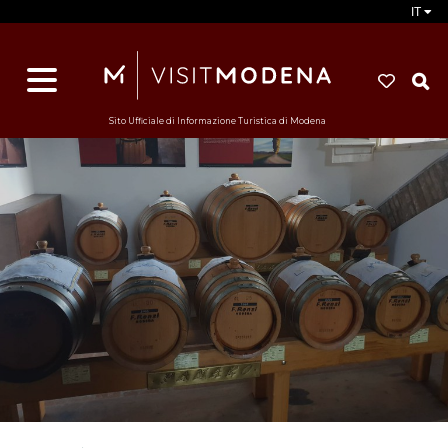
IT
d
s
i
Sito Ufficiale di Informazione Turistica di Modena