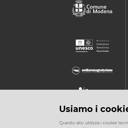
Usiamo i cooki
Questo sito utilizza i cookie tecn