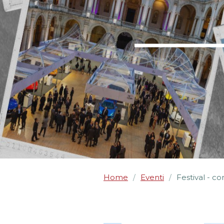
Home
Eventi
Festival - co
/
/