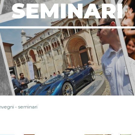
SEMINARI
nvegni - seminari