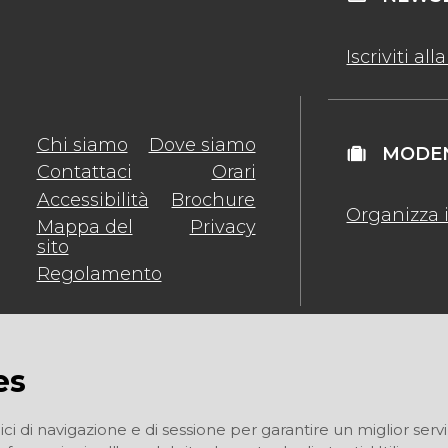
Iscriviti al
Chi siamo
Dove siamo
MODEN
Contattaci
Orari
Accessibilità
Brochure
Organizza i
Mappa del
Privacy
sito
Regolamento
es
ici di navigazione e di sessione per garantire un miglior servi