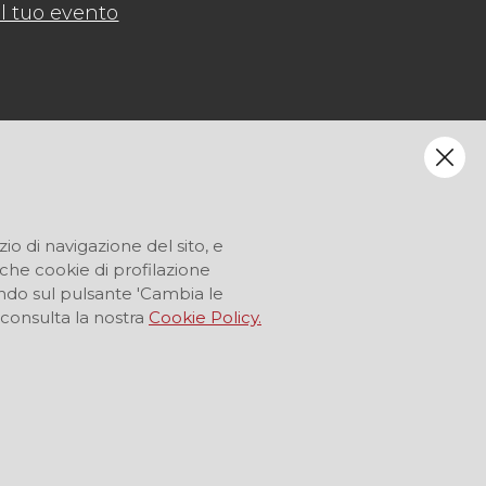
l tuo evento
zio di navigazione del sito, e
anche cookie di profilazione
ccando sul pulsante 'Cambia le
 consulta la nostra
Cookie Policy.
LINGUA
IT