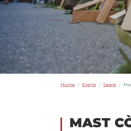
Home
Eventi
Sagre
Mas
/
/
/
MAST C