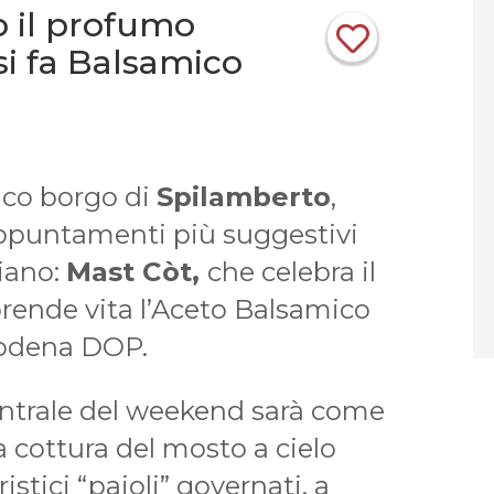
 il profumo
si fa Balsamico
tico borgo di
Spilamberto
,
appuntamenti più suggestivi
iano:
Mast Còt,
che celebra il
rende vita l’Aceto Balsamico
Modena DOP.
ntrale del weekend sarà come
la cottura del mosto a cielo
istici “paioli” governati, a