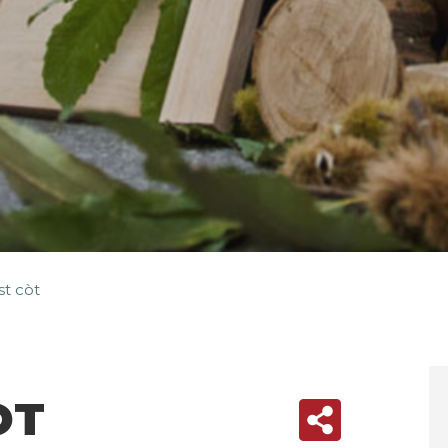
t còt
ÒT