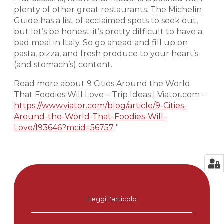
plenty of other great restaurants. The Michelin
Guide has a list of acclaimed spots to seek out,
but let’s be honest: it’s pretty difficult to have a
bad meal in Italy. So go ahead and fill up on
pasta, pizza, and fresh produce to your heart’s
(and stomach’s) content.
Read more about 9 Cities Around the World
That Foodies Will Love – Trip Ideas | Viator.com -
https://www.viator.com/blog/article/9-Cities-
Around-the-World-That-Foodies-Will-
Love/l93646?mcid=56757
"
Leggi l'articolo