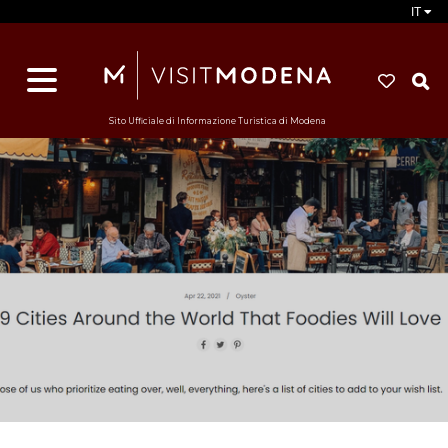
IT
d
s
i
Sito Ufficiale di Informazione Turistica di Modena