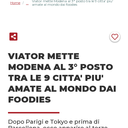
Viator mette Modena al 3° posto tra le 9 citta' piu'
Home
/
amate al mondo dai foodies
VIATOR METTE
MODENA AL 3° POSTO
TRA LE 9 CITTA' PIU'
AMATE AL MONDO DAI
FOODIES
Dopo Parigi e Tokyo e prima di
Barcellona, ecco apparire al terzo