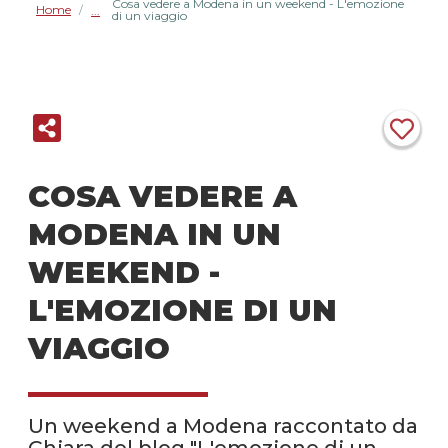
Cosa vedere a Modena in un weekend - L'emozione
Home
/
di un viaggio
COSA VEDERE A
MODENA IN UN
WEEKEND -
L'EMOZIONE DI UN
VIAGGIO
Un weekend a Modena raccontato da
Chiara del blog "L'emozione di un