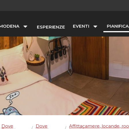
 MODENA
EVENTI
PIANIFICA
ESPERIENZE
Dove
Dove
Affittacamere, locande, ro
/
/