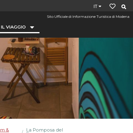
Lingua
IT
del
Sito Ufficiale di Informazione Turistica di Modena
sito:
 IL VIAGGIO
it
om &
La Pomposa del
/