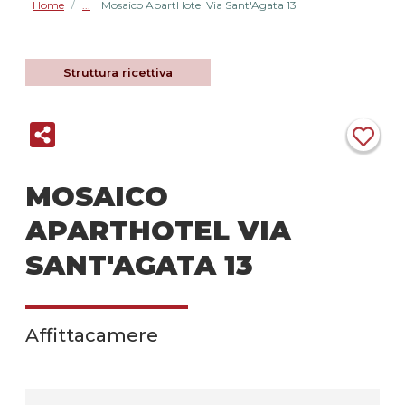
Home
Mosaico ApartHotel Via Sant'Agata 13
/
Struttura ricettiva
MOSAICO
APARTHOTEL VIA
SANT'AGATA 13
Affittacamere