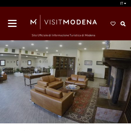
IT
d
s
i
Sito Ufficiale di Informazione Turistica di Modena