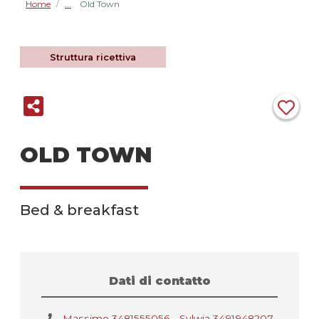
Home
Old Town
/
Struttura ricettiva
OLD TOWN
Bed & breakfast
Dati di contatto
Massimo 3481555056 - Sylwia 3491948207