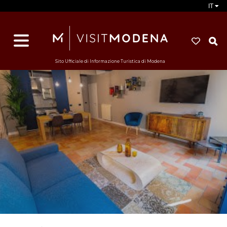
IT
d
s
i
Sito Ufficiale di Informazione Turistica di Modena