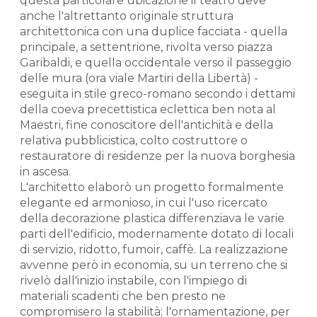
questa particolare ubicazione il teatro deve
anche l'altrettanto originale struttura
architettonica con una duplice facciata - quella
principale, a settentrione, rivolta verso piazza
Garibaldi, e quella occidentale verso il passeggio
delle mura (ora viale Martiri della Libertà) -
eseguita in stile greco-romano secondo i dettami
della coeva precettistica eclettica ben nota al
Maestri, fine conoscitore dell'antichità e della
relativa pubblicistica, colto costruttore o
restauratore di residenze per la nuova borghesia
in ascesa.
L'architetto elaborò un progetto formalmente
elegante ed armonioso, in cui l'uso ricercato
della decorazione plastica differenziava le varie
parti dell'edificio, modernamente dotato di locali
di servizio, ridotto, fumoir, caffè. La realizzazione
avvenne però in economia, su un terreno che si
rivelò dall'inizio instabile, con l'impiego di
materiali scadenti che ben presto ne
compromisero la stabilità; l'ornamentazione, per