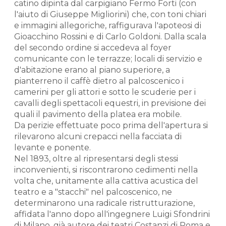
catino dipinta dal carpigiano Fermo Forti (con
l'aiuto di Giuseppe Migliorini) che, con toni chiari
e immagini allegoriche, raffigurava l'apoteosi di
Gioacchino Rossini e di Carlo Goldoni. Dalla scala
del secondo ordine si accedeva al foyer
comunicante con le terrazze; locali di servizio e
d'abitazione erano al piano superiore, a
pianterreno il caffè dietro al palcoscenico i
camerini per gli attori e sotto le scuderie per i
cavalli degli spettacoli equestri, in previsione dei
quali il pavimento della platea era mobile.
Da perizie effettuate poco prima dell'apertura si
rilevarono alcuni crepacci nella facciata di
levante e ponente.
Nel 1893, oltre al ripresentarsi degli stessi
inconvenienti, si riscontrarono cedimenti nella
volta che, unitamente alla cattiva acustica del
teatro e a "stacchi" nel palcoscenico, ne
determinarono una radicale ristrutturazione,
affidata l'anno dopo all'ingegnere Luigi Sfondrini
di Milano, già autore dei teatri Costanzi di Roma e