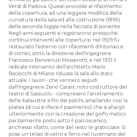
Verdi di Padova. Questi provvide al rifacimento
della copertura, ad una leggera modifica della
curvatura della sala ed alla costruzione (1895)
della seconda loggia nella facciata di ponente
Negli anni seguenti si registrarono pressoché
continui interventi alle coperture; nel 1929 fu
restaurato l'esterno con rifacimenti d'intonaci e
di cornici, sotto la direzione dell'ingegnere
Francesco Benvenuti Messerotti, e nel 1931 il
radicale intervento dell'architetto Mario
Baciocchi di Milano ridusse la sala allo stato
attuale. I lavori - che vennero seguiti
dall'ingegnere Zeno Carani, noto costruttore del
teatro di Sassuolo - compresero l'arretramento
delle balaustre a filo dei palchi, ampliando così la
platea (di cui si rifece il pavimento) che si allargò
ulteriormente con la creazione del golfo mistico
parzialmente posto sotto il palcoscenico,
anch'esso rifatto, come del resto le graticciate. Si
pose un telaio di vetro e ferro nel lucernario del