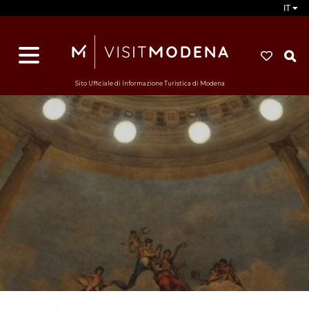
IT
d
s
i
Sito Ufficiale di Informazione Turistica di Modena