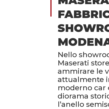
MASERAT
FABBRIC
SHOWR
MODEN
Nello showroo
Maserati store
ammirare le v
attualmente i
moderno car c
diorama storico
l’anello semi