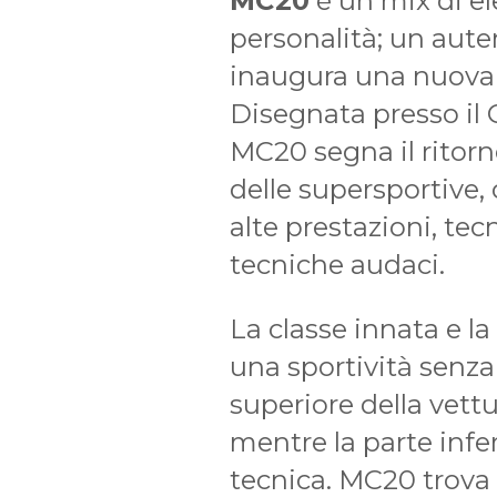
MC20
è un mix di el
personalità; un auten
inaugura una nuova E
Disegnata presso il C
MC20 segna il ritor
delle supersportive,
alte prestazioni, tec
tecniche audaci.
La classe innata e la
una sportività senz
superiore della vett
mentre la parte infe
tecnica. MC20 trova l