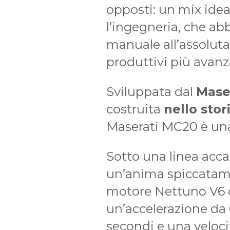
opposti: un mix ideale
l’ingegneria, che abb
manuale all’assoluta
produttivi più avanza
Sviluppata dal
Mase
costruita
nello sto
Maserati MC20 è una
Sotto una linea acc
un’anima spiccatame
motore Nettuno V6 
un’accelerazione da 
secondi e una veloc