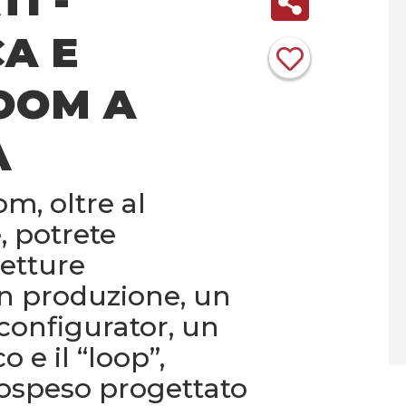
I -
A E
OOM A
A
m, oltre al
, potrete
etture
n produzione, un
onfigurator, un
 e il “loop”,
sospeso progettato