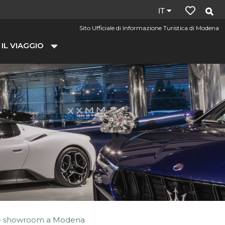
Lingua
IT
del
Sito Ufficiale di Informazione Turistica di Modena
sito:
 IL VIAGGIO
it
a e showroom a Modena