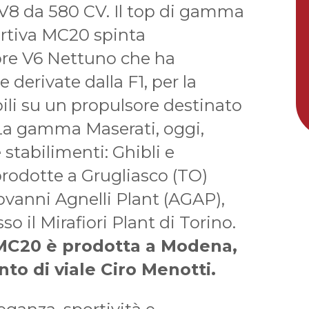
V8 da 580 CV. Il top di gamma
ortiva MC20 spinta
ore V6 Nettuno che ha
 derivate dalla F1, per la
ili su un propulsore destinato
 La gamma Maserati, oggi,
 stabilimenti: Ghibli e
rodotte a Grugliasco (TO)
ovanni Agnelli Plant (AGAP),
 il Mirafiori Plant di Torino.
 MC20 è prodotta a Modena,
nto di viale Ciro Menotti.