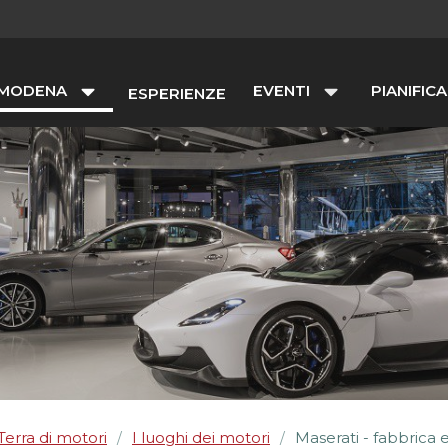
 MODENA
EVENTI
PIANIFICA
ESPERIENZE
Terra di motori
I luoghi dei motori
Maserati - fabbric
/
/