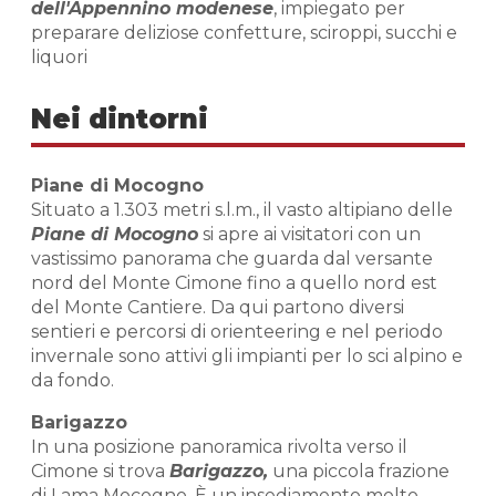
dell'Appennino modenese
, impiegato per
preparare deliziose confetture, sciroppi, succhi e
liquori
Nei dintorni
Piane di Mocogno
Situato a 1.303 metri s.l.m., il vasto altipiano delle
Piane di Mocogno
si apre ai visitatori con un
vastissimo panorama che guarda dal versante
nord del Monte Cimone fino a quello nord est
del Monte Cantiere. Da qui partono diversi
sentieri e percorsi di orienteering e nel periodo
invernale sono attivi gli impianti per lo sci alpino e
da fondo.
Barigazzo
In una posizione panoramica rivolta verso il
Cimone si trova
Barigazzo,
una piccola frazione
di Lama Mocogno. È un insediamento molto