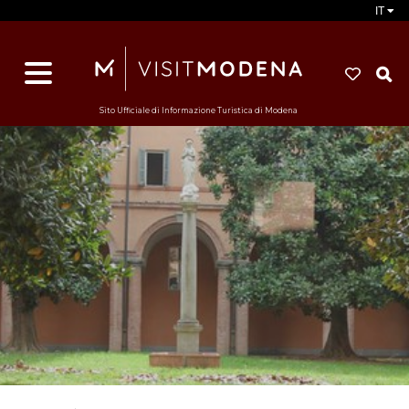
IT
d
s
i
Sito Ufficiale di Informazione Turistica di Modena