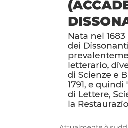
(ACCADE
DISSONA
Nata nel 168
dei Dissonanti
prevalentemen
letterario, d
di Scienze e B
1791, e quind
di Lettere, Sc
la Restaurazi
Attualmente è suddiv