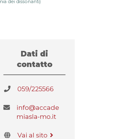
ia dei dissonanti)
Dati di
contatto
059/225566
info@accade
miasla-mo.it
Vai al sito