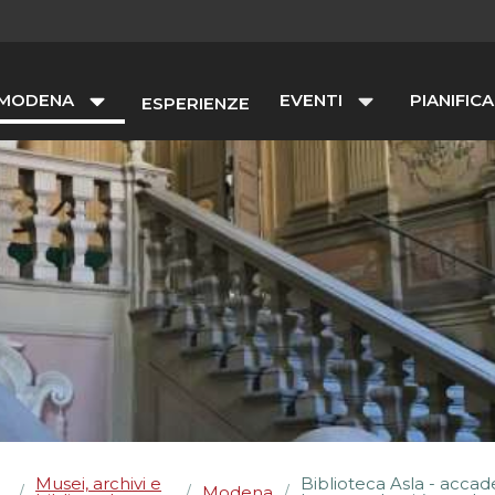
 MODENA
EVENTI
PIANIFICA
ESPERIENZE
Musei, archivi e
Biblioteca Asla - accad
Modena
/
/
/