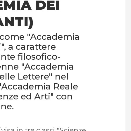
MIA DEI
NTI)
3 come "Accademia
", a carattere
te filosofico-
ivenne "Accademia
elle Lettere" nel
i "Accademia Reale
ienze ed Arti" con
one.
isa in tre classi "Scienze