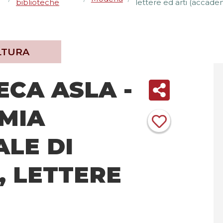
biblioteche
lettere ed arti (accadem
LTURA
ECA ASLA -
MIA
LE DI
, LETTERE