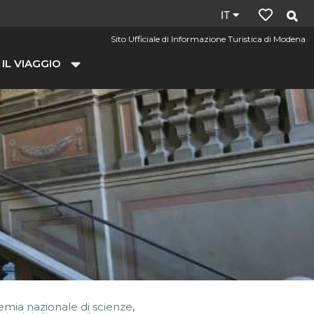
Lingua
IT
del
Sito Ufficiale di Informazione Turistica di Modena
sito:
 IL VIAGGIO
it
emia nazionale di scienze,