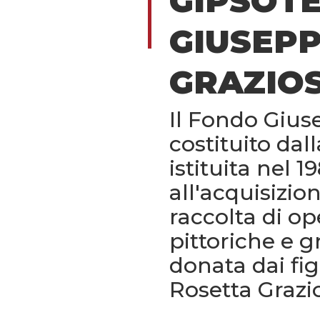
GIPSOT
GIUSEP
GRAZIOS
Il Fondo Gius
costituito dal
istituita nel 1
all'acquisizio
raccolta di op
pittoriche e gr
donata dai fig
Rosetta Grazi