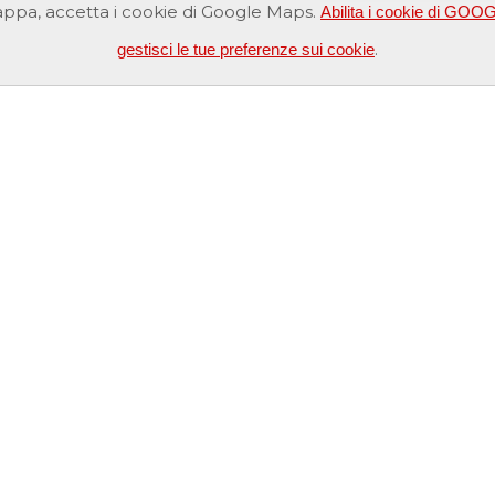
ppa, accetta i cookie di Google Maps.
Abilita i cookie di G
.
gestisci le tue preferenze sui cookie