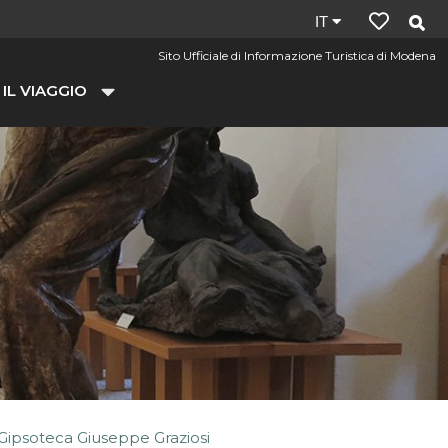
Lingua
IT
del
Sito Ufficiale di Informazione Turistica di Modena
sito:
 IL VIAGGIO
it
Gipsoteca Giuseppe Graziosi