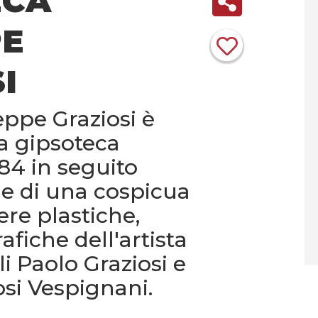
ECA
PE
I
eppe Graziosi è
la gipsoteca
984 in seguito
ne di una cospicua
ere plastiche,
afiche dell'artista
li Paolo Graziosi e
osi Vespignani.