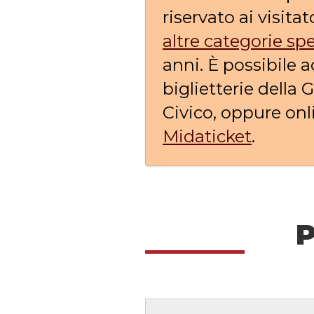
riservato ai visitato
altre categorie sp
anni. È possibile a
biglietterie della 
Civico, oppure onl
Midaticket
.
P