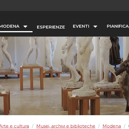
 MODENA
EVENTI
PIANIFICA
ESPERIENZE
Arte e cultura
Musei, archivi e biblioteche
Modena
/
/
/