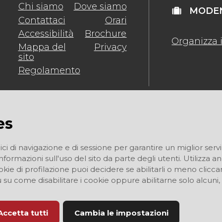
Chi siamo
Dove siamo
MODEN
Contattaci
Orari
Accessibilità
Brochure
Organizza i
Mappa del
Privacy
sito
Regolamento
es
ici di navigazione e di sessione per garantire un miglior servi
informazioni sull'uso del sito da parte degli utenti. Utilizza 
I cookie di profilazione puoi decidere se abilitarli o meno cli
ù su come disabilitare i cookie oppure abilitarne solo alcuni,
Accetta tutti
Cambia le impostazioni
i