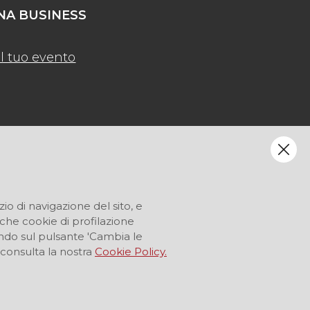
A BUSINESS
l tuo evento
zio di navigazione del sito, e
anche cookie di profilazione
ccando sul pulsante 'Cambia le
 consulta la nostra
Cookie Policy.
LINGUA
IT