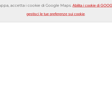
ppa, accetta i cookie di Google Maps.
Abilita i cookie di G
.
gestisci le tue preferenze sui cookie