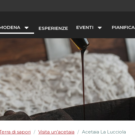
 MODENA
EVENTI
PIANIFICA
ESPERIENZE
Terra di sapori
Visita un’acetaia
Acetaia La Lucciola
/
/