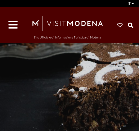
IT
d
s
i
Sito Ufficiale di Informazione Turistica di Modena