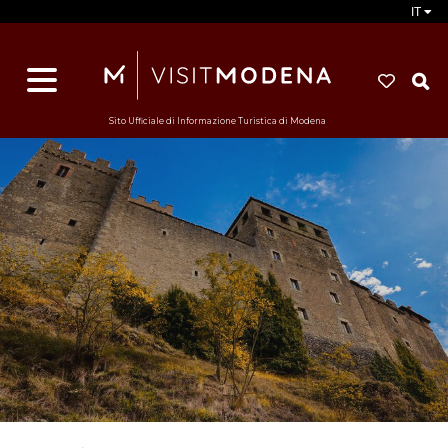
IT
d
s
i
Sito Ufficiale di Informazione Turistica di Modena