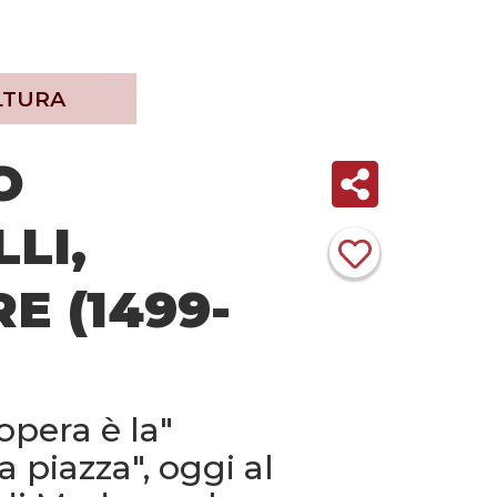
LTURA
O
LI,
E (1499-
opera è la"
 piazza", oggi al