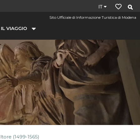
Lingua
IT
del
Sito Ufficiale di Informazione Turistica di Modena
sito:
 IL VIAGGIO
it
ltore (1499-1565)