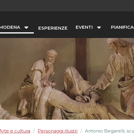
 MODENA
EVENTI
PIANIFICA
ESPERIENZE
Arte e cultura
Personaggi illustri
Antonio Begarelli, scu
/
/