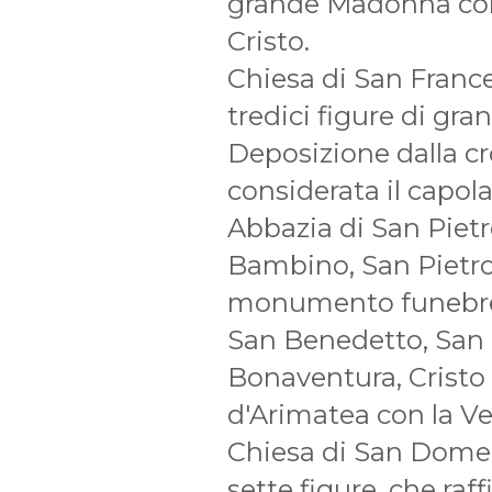
grande Madonna col
Cristo.
Chiesa di San France
tredici figure di gra
Deposizione dalla cr
considerata il capola
Abbazia di San Pietr
Bambino, San Pietro "
monumento funebre B
San Benedetto, San 
Bonaventura, Cristo
d'Arimatea con la Ve
Chiesa di San Dome
sette figure, che raff