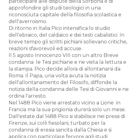
partecipare alle dispute della Sorbona e di
approfondire gli studi teologici in una
riconosciuta capitale della filosofia scolastica e
dell'averroismo.
Di ritorno in Italia Pico intensifica lo studio
dell'ebraico, del caldaico e dei testi cabalistici. In
breve tempo gli scritti pichiani sollevano critiche,
reazioni sfavorevoli ed accuse.
Il 5 agosto Innocenzo VIII con un altro Breve
condanna le Tesi pichiane e ne vieta la lettura e
la stampa. Pico decide allora di allontanarsi da
Roma. Il Papa, una volta avuta la notizia
dell'allontanamento del Filosofo, diffonde la
notizia della condanna delle Tesi di Giovanni e ne
ordina l'arresto.
Nel 1488 Pico viene arrestato vicino a Lione in
Francia ma la sua prigionia durerà solo un mese.
Dall'estate dal 1488 Pico si stabilisce nei pressi di
Firenze, sui colli fiesolani, turbato per la
condanna di eresia sancita dalla Chiesa e si
applica con particolare fervore agli studi