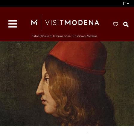
IT
d
s
i
Sito Ufficiale di Informazione Turistica di Modena