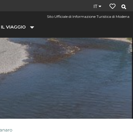
Lingua
IT
del
Sito Ufficiale di Informazione Turistica di Modena
sito:
 IL VIAGGIO
it
Panaro