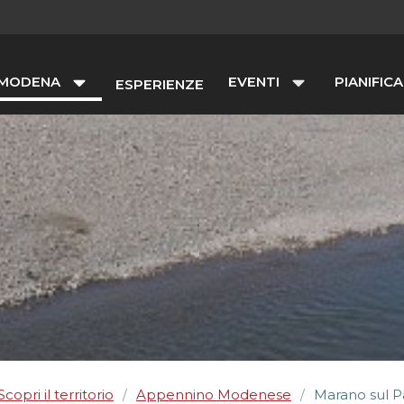
 MODENA
EVENTI
PIANIFICA
ESPERIENZE
Scopri il territorio
Appennino Modenese
Marano sul 
/
/