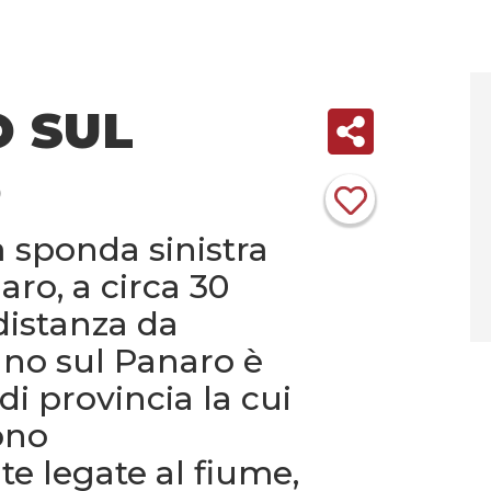
 SUL
O
a sponda sinistra
ro, a circa 30
distanza da
no sul Panaro è
di provincia la cui
sono
 legate al fiume,