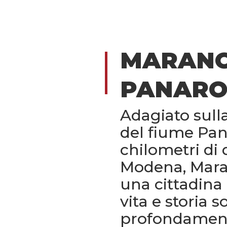
MARANO
PANAR
Adagiato sull
del fiume Pana
chilometri di 
Modena, Mara
una cittadina 
vita e storia 
profondamente