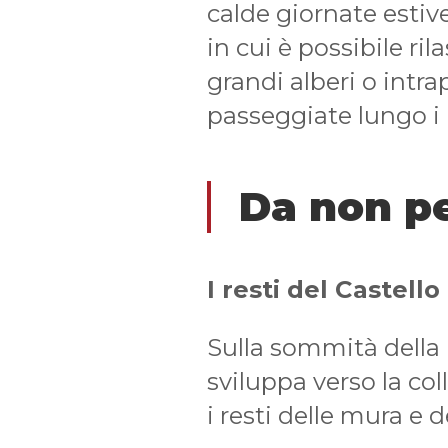
calde giornate estive
in cui è possibile ril
grandi alberi o intr
passeggiate lungo i 
Da non p
I resti del Castell
Sulla sommità della 
sviluppa verso la col
i resti delle mura e d